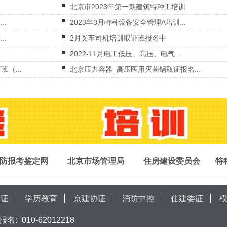
北京市2023年第一期建筑特种工培训...
..
2023年3月特种设备安全管理A培训...
..
2月叉车司机培训取证班报名中
.
2022-11月电工低压、高压、电气...
（...
北京压力容器_高压医用灭菌锅取证报名...
防报考鉴定网
北京市场管理局
住房建设委员会
特
局证
学历教育
京建协证
消防中控
住建委证
报名:
010-62012218