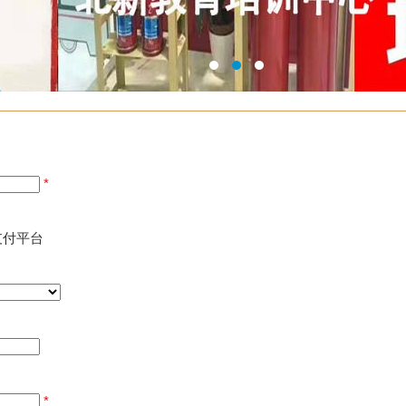
*
付平台
*