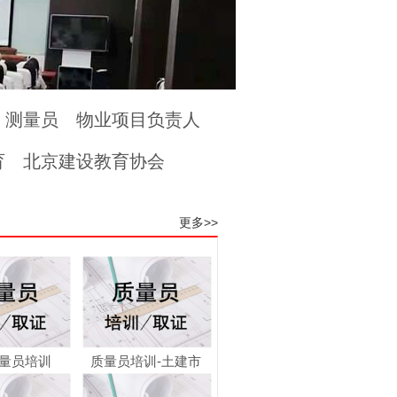
测量员
物业项目负责人
育
北京建设教育协会
更多>>
量员培训
质量员培训-土建市
政...