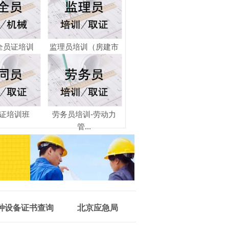
全员证培训
监理员培训（房建市
政...
证培训班
劳务员培训-劳动力
管...
种设备证书查询
北京应急局