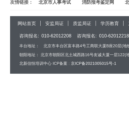
友情链接：
北京市人事考试
消防报考鉴定网
网站首页
安监局证
质监局证
学历教育
咨询报名:
010-62012208
咨询报名:
010-62012218
丰台地址：
北京市丰台区富丰路4号工商联大厦B座20层(地铁
朝阳地址：
北京市朝阳区北土城西路16号友诚大厦一层122(地
北新信恒培训中心 ICP备案 :
京ICP备2021005015号-1